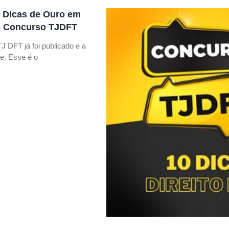
0 Dicas de Ouro em
 o Concurso TJDFT
J DFT já foi publicado e a
e. Esse é o