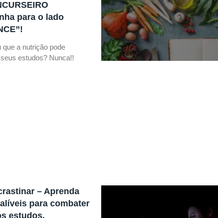
NCURSEIRO
ha para o lado
NCE”!
 que a nutrição pode
os seus estudos? Nunca!!
rastinar – Aprenda
falíveis para combater
os estudos.