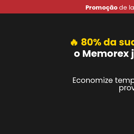
Promoção
de l
🔥 80% da su
o Memorex j
Economize tempo
pro