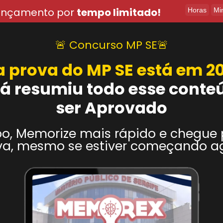
ançamento por
tempo limitado!
Horas
Mi
🚨 Concurso MP SE🚨
a prova do MP SE está em 20
á resumiu todo esse conte
ser Aprovado
, Memorize mais rápido e chegue 
va, mesmo se estiver começando a