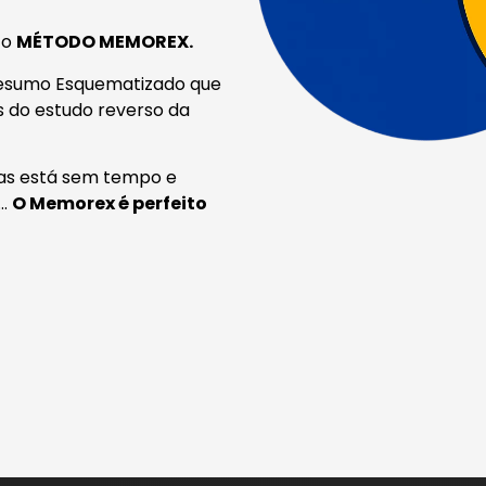
 o
MÉTODO MEMOREX.
Resumo Esquematizado que
s do estudo reverso da
as está sem tempo e
r…
O Memorex é perfeito