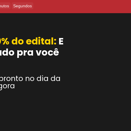
nutos
Segundos
% do edital:
E
údo pra você
pronto no dia da
gora