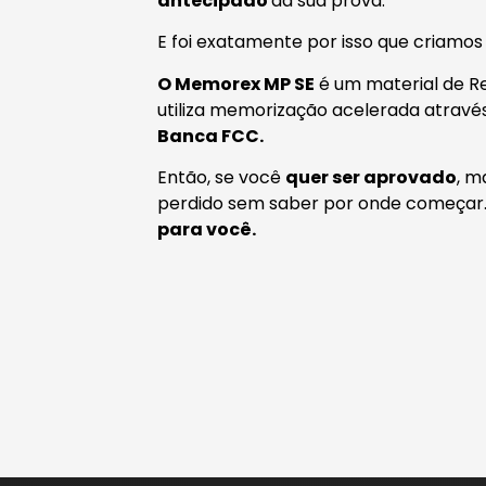
antecipado
da sua prova.
E foi exatamente por isso que criamos
O Memorex MP SE
é um material de 
utiliza memorização acelerada atravé
Banca FCC.
Então, se você
quer ser aprovado
, m
perdido sem saber por onde começa
para você.