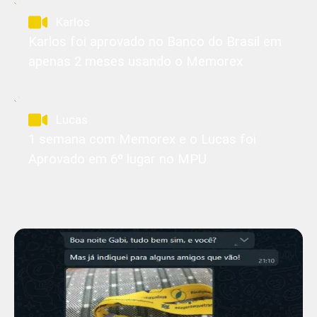
Karlos
Karlos foi aprovado no Banco do Brasil em
apenas 2 meses usando o Memorex
Lucas
1 semana com Memorex e o Lucas foi
Aprovado em 6º lugar no MPU