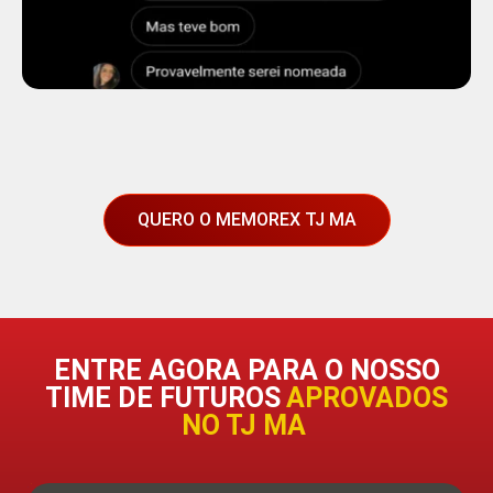
QUERO O MEMOREX TJ MA
ENTRE AGORA PARA O NOSSO
TIME DE FUTUROS
APROVADOS
NO TJ MA