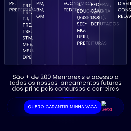
PF,
PM,
ECONÔMICA
DIREI
II,
FEDERAL,
TRT,
PREFEITURA
BM,
FEDERAL
CONS
EDUCAÇÃO
CÂMARA
TRF,
GM
REDA
(ESSENCIAL),
DOS
TJ,
SEE-
DEPUTADOS
TRE,
MG,
TSE,
UFRJ,
STM,
PREFEITURAS
MPE,
MPU,
DPE
São + de 200 Memorex’s e acesso a
todos os nossos lançamentos futuros
dos principais concursos e carreiras
QUERO GARANTIR MINHA VAGA