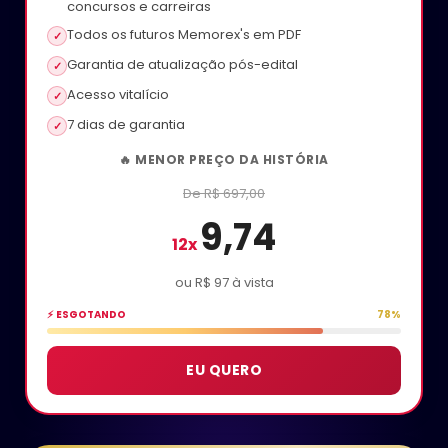
concursos e carreiras
Todos os futuros Memorex's em PDF
✓
Garantia de atualização pós-edital
✓
Acesso vitalício
✓
7 dias de garantia
✓
🔥 MENOR PREÇO DA HISTÓRIA
De R$ 697,00
9,74
ou R$ 97 à vista
⚡ ESGOTANDO
78%
EU QUERO