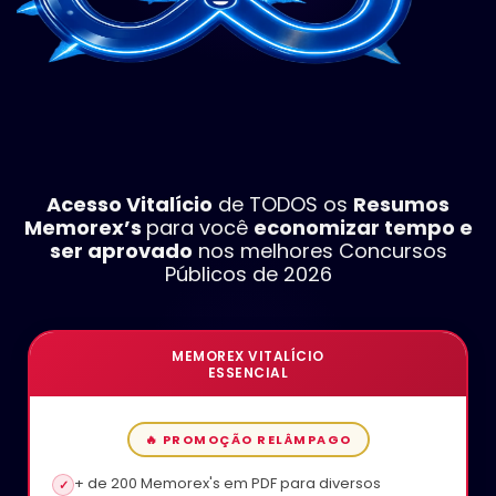
Acesso Vitalício
de TODOS os
Resumos
Memorex’s
para você
economizar tempo e
ser aprovado
nos melhores Concursos
Públicos de 2026
MEMOREX VITALÍCIO
ESSENCIAL
🔥 PROMOÇÃO RELÂMPAGO
+ de 200 Memorex's em PDF para diversos
✓