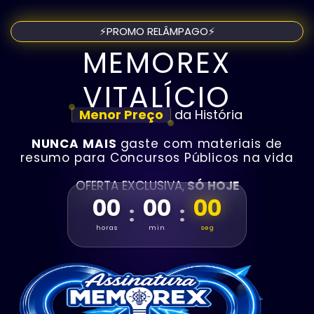
⚡PROMO RELÂMPAGO⚡
MEMOREX
VITALÍCIO
Menor Preço
da História
NUNCA MAIS
gaste com materiais de
resumo para Concursos Públicos na vida
OFERTA EXCLUSIVA,
SÓ HOJE
00
00
00
:
:
horas
min
seg