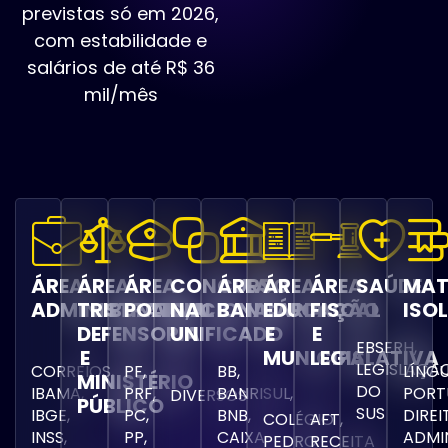
previstas só em 2026,
com estabilidade e
salários de até R$ 36
mil/mês
ÁREA
ÁREA
ÁREA
CONCURSO
ÁREA
ÁREA
ÁREA
SAÚDE
MAT
ADMINISTRATIVA
TRIBUNAIS,
POLICIAL
NACIONAL
BANCÁRIA
EDUCAÇÃO
FISCAL
ISO
DEFENSORIA
UNIFICADO
E
E
EBSERH,
E
MUNICIPAL
LEGISLATIVA
LEGISLAÇÃ
CORREIOS,
PF,
BB,
LÍNG
MINISTÉRIO
DO
IBAMA,
PRF,
BANRISUL,
PORT
DIVERSOS
PÚBLICO
SUS
IBGE,
PC,
BNB,
DIREI
COLÉGIO
AFT,
INSS,
PP,
CAIXA
ADMI
PEDRO
RECEITA